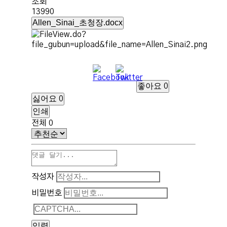
조회
13990
Allen_Sinai_초청장.docx
좋아요
0
싫어요
0
인쇄
전체
0
작성자
비밀번호